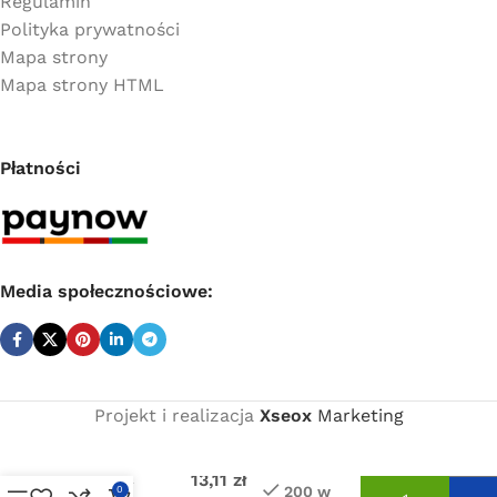
Regulamin
Polityka prywatności
Mapa strony
Mapa strony HTML
Płatności
Media społecznościowe:
Projekt i realizacja
Xseox
Marketing
Cena
Coprax K13
netto:
mufa D20 x
13,11
zł
1/2″ GW
200 w
0