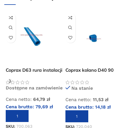
Przejdź do sklepu
Oferta ograniczona czasowo
Powered by Convert Plus
Coprax D63 rura instalacji
Coprax kolano D40 90
C
sprężonego powietrza
stopni złączka instalacji
s
pneumatycznej
p
Dostępne na zamówienie
Na stanie
Cena netto:
64,79
zł
Cena netto:
11,53
zł
C
Cena brutto:
79,69
zł
Cena brutto:
14,18
zł
C
DODAJ DO KOSZYKA
DODAJ DO KOSZYKA
SKU:
700.063
SKU:
720.040
S