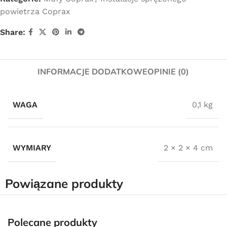
powietrza Coprax
Share:
INFORMACJE DODATKOWE
OPINIE (0)
WAGA
0,1 kg
WYMIARY
2 × 2 × 4 cm
Powiązane produkty
Darmowa dostawa
dla wszystkich zamówień złożonych w sklepie
Polecane produkty
internetowym o wartości minimum 80,00 zł brutto.