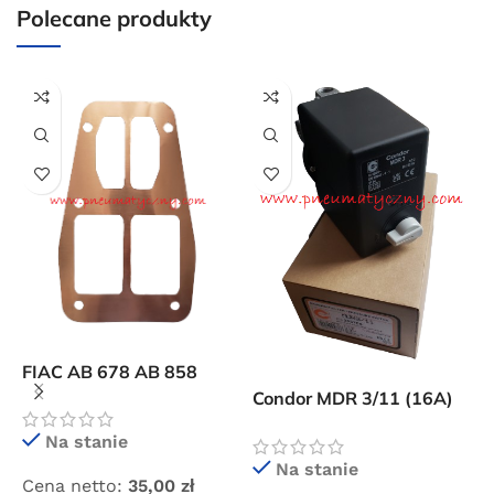
Polecane produkty
Darmowa dostawa
dla wszystkich zamówień złożonych w sklepie
internetowym o wartości minimum 80,00 zł brutto.
Przejdź do sklepu
Oferta ograniczona czasowo
Powered by Convert Plus
F
p
c
FIAC AB 678 AB 858
uszczelka miedziana
Condor MDR 3/11 (16A)
C
środkowa płyty
wyłącznik ciśnieniowy
C
Na stanie
zaworowej
Na stanie
Cena netto:
35,00
zł