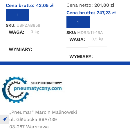
Cena netto:
201,00
zł
Cena brutto:
43,05
zł
S
Cena brutto:
247,23
zł
DODAJ DO KOSZYKA
DODAJ DO KOSZYKA
SKU:
USPZAB858
WAGA
3 kg
SKU:
MDR3/11-16A
WAGA
0,5 kg
WYMIARY
WYMIARY
20 × 20 × 20 cm
20 × 20 × 20 cm
„Pneumar” Marcin Malinowski
ul. Głębocka 96A/139
03-287 Warszawa