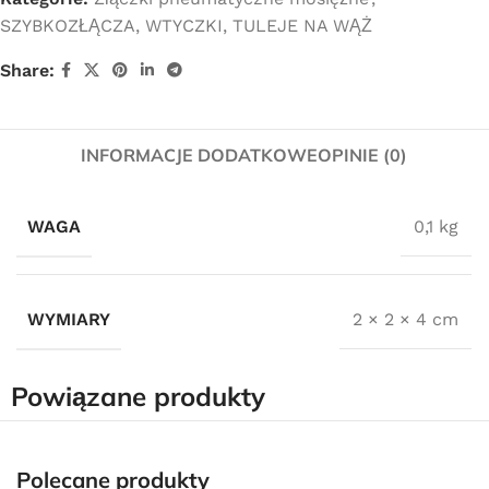
SZYBKOZŁĄCZA, WTYCZKI, TULEJE NA WĄŻ
Share:
INFORMACJE DODATKOWE
OPINIE (0)
WAGA
0,1 kg
WYMIARY
2 × 2 × 4 cm
Powiązane produkty
Darmowa dostawa
dla wszystkich zamówień złożonych w sklepie
Polecane produkty
internetowym o wartości minimum 80,00 zł brutto.