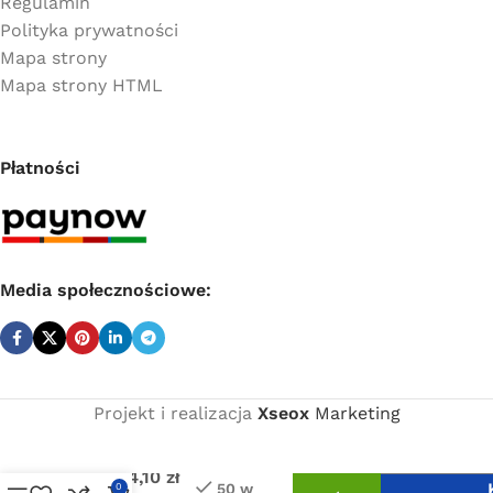
Regulamin
Polityka prywatności
Mapa strony
Mapa strony HTML
Płatności
Media społecznościowe:
Projekt i realizacja
Xseox
Marketing
Tuleja
Cena
na
netto:
wąż
4,10
zł
prosty
50 w
0