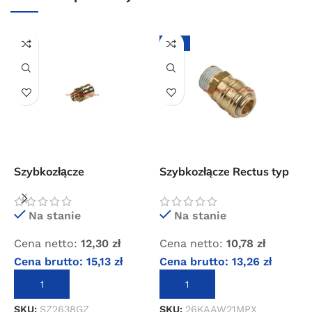
Przejdź do sklepu
-12%
Oferta ograniczona czasowo
Powered by Convert Plus
Szybkozłącze
Szybkozłącze Rectus typ
S
standardowe z gwintem
26 z gwintem
2
zewnętrznym 3/8″
zewnętrznym 1/2″
w
Na stanie
Na stanie
Cena netto:
12,30
zł
Cena netto:
10,78
zł
C
Cena brutto:
15,13
zł
Cena brutto:
13,26
zł
C
DODAJ DO KOSZYKA
DODAJ DO KOSZYKA
SKU:
SZ2638GZ
SKU:
26KAAW21MPX
S