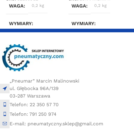
WAGA
0,2 kg
WAGA
0,2 kg
WYMIARY
WYMIARY
3 × 2,4 × 6,6 cm
3 × 2,4 × 6,6 cm
„Pneumar” Marcin Malinowski
ul. Głębocka 96A/139
03-287 Warszawa
Telefon: 22 350 57 70
Telefon: 791 250 974
E-mail: pneumatyczny.sklep@gmail.com