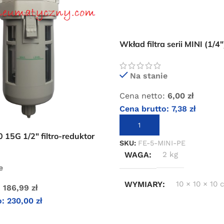
Wkład filtra serii MINI (1/4″)
filtro-reduktorów
Na stanie
Cena netto:
6,00
zł
Cena brutto:
7,38
zł
DODAJ DO KOSZYKA
15G 1/2″ filtro-reduktor
SKU:
FE-5-MINI-PE
WAGA
2 kg
e
WYMIARY
10 × 10 × 10
:
186,99
zł
o:
230,00
zł
KOSZYKA