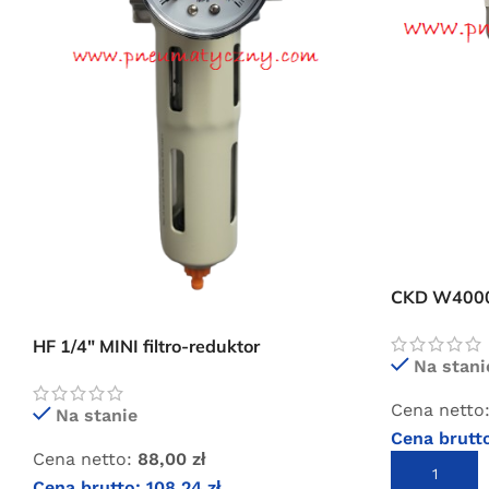
CKD W4000 
HF 1/4″ MINI filtro-reduktor
Na stani
sprężonego powietrza
Cena netto
Na stanie
Cena brutt
Cena netto:
88,00
zł
DODAJ DO 
Cena brutto:
108,24
zł