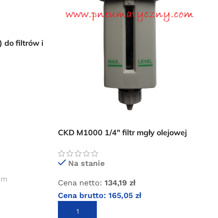
 do filtrów i
CKD M1000 1/4″ filtr mgły olejowej
Na stanie
 cm
Cena netto:
134,19
zł
Cena brutto:
165,05
zł
DODAJ DO KOSZYKA