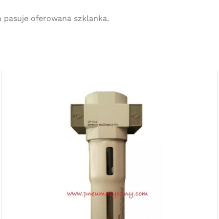
h pasuje oferowana szklanka.
Darmowa
dostawa
dla wszystkich zamówień złożonych w
sklepie internetowym o wartości
minimum 80,00 zł brutto.
Przejdź do sklepu