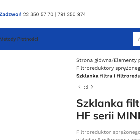
Zadzwoń
22 350 57 70
|
791 250 974
Metody Płatności
Strona główna
Elementy 
Filtroreduktory sprężone
Szklanka filtra i filtrore
Szklanka filt
HF serii MIN
Filtroreduktor sprężonego
wkładkę 5 mikronową, prz