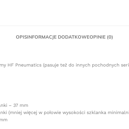
OPIS
INFORMACJE DODATKOWE
OPINIE (0)
 firmy HF Pneumatics (pasuje też do innych pochodnych seri
anki – 37 mm
nki (mniej więcej w połowie wysokości szklanka minimaln
6 mm