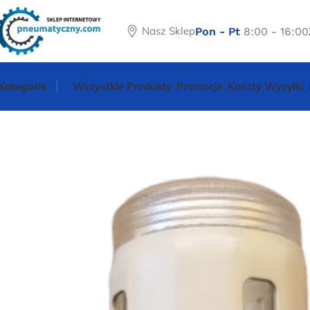
Nasz Sklep
Pon - Pt
8:00 - 16:00
Kategorie
Wszystkie Produkty
Promocje
Koszty Wysyłki