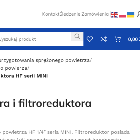
Kontakt
Śledzenie Zamówienia
0,00
przygotowania sprężonego powietrza
go powierza
duktora HF serii MINI
ra i filtroreduktora
I
 powietrza HF 1/4″ seria MINI. Filtroreduktor posiada
yłącza 1/4″ wewnętrzne, ręczny spust kondensatu,