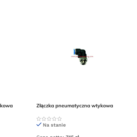
ykowa
Złączka pneumatyczna wtykowa
kolanko 8×1/2″ GZ
Na stanie