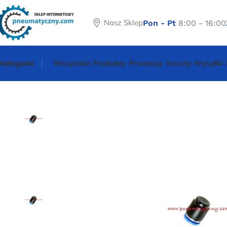
Nasz Sklep
Pon - Pt
8:00 - 16:00
Kategorie
Wszystkie Produkty
Promocje
Koszty Wysyłki