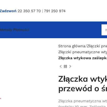
Zadzwoń
22 350 57 70
|
791 250 974
Metody Płatności
Strona główna
Złączki p
Złączki pneumatyczne wty
Złączka wtykowa zaślepk
Złączka wty
przewód o ś
Złączka pneumatyczna wt
średnicy 10 mm. Zaślepka