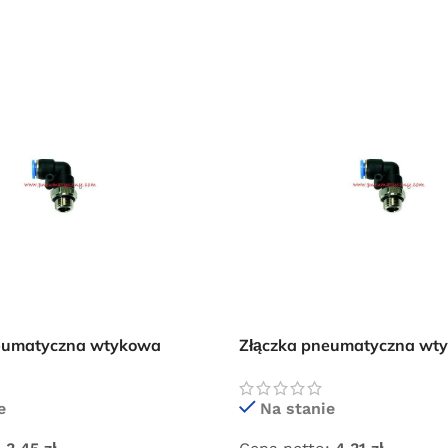
Przejdź do sklepu
Oferta ograniczona czasowo
neumatyczna wtykowa
Złączka pneumatyczna wt
M5 GZ
kolanko 4×1/4″ GZ
e
Na stanie