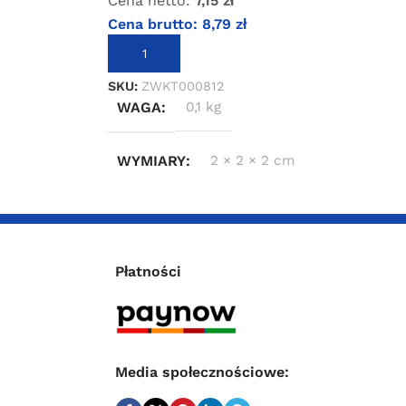
Cena netto:
7,15
zł
Cena brutto:
8,79
zł
DODAJ DO KOSZYKA
SKU:
ZWKT000812
WAGA
0,1 kg
WYMIARY
2 × 2 × 2 cm
Płatności
Media społecznościowe: