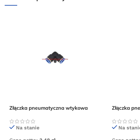
Złączka pneumatyczna wtykowa
Złączka p
kolanko 6×6
kolanko 4x
Na stanie
Na stani