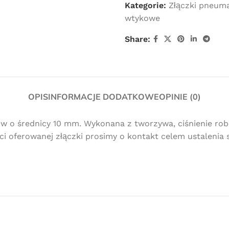
Kategorie:
Złączki pneuma
wtykowe
Share:
OPIS
INFORMACJE DODATKOWE
OPINIE (0)
Darmowa
o średnicy 10 mm. Wykonana z tworzywa, ciśnienie roboc
i oferowanej złączki prosimy o kontakt celem ustalenia s
dostawa
dla wszystkich zamówień złożonych w
sklepie internetowym o wartości
minimum 80,00 zł brutto.