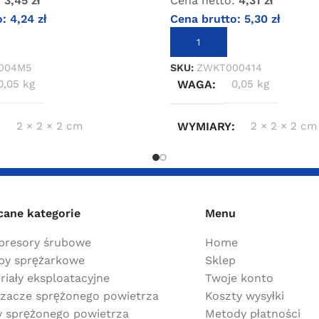
:
3,45
zł
Cena netto:
4,31
zł
o:
4,24
zł
Cena brutto:
5,30
zł
KOSZYKA
DODAJ DO KOSZYKA
004M5
SKU:
ZWKT000414
0,05 kg
WAGA
0,05 kg
2 × 2 × 2 cm
WYMIARY
2 × 2 × 2 cm
cane kategorie
Menu
resory śrubowe
Home
y sprężarkowe
Sklep
riały eksploatacyjne
Twoje konto
zacze sprężonego powietrza
Koszty wysyłki
ry sprężonego powietrza
Metody płatności