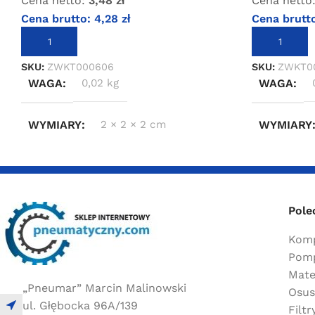
Cena netto:
3,48
zł
Cena netto
Cena brutto:
4,28
zł
Cena brutt
DODAJ DO KOSZYKA
DODAJ DO 
SKU:
ZWKT000606
SKU:
ZWKT0
WAGA
0,02 kg
WAGA
WYMIARY
2 × 2 × 2 cm
WYMIARY
Pole
Komp
Pomp
Mate
„Pneumar” Marcin Malinowski
Osus
ul. Głębocka 96A/139
Filt