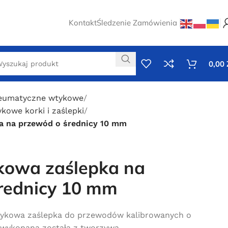
Kontakt
Śledzenie Zamówienia
0,00
neumatyczne wtykowe
kowe korki i zaślepki
a na przewód o średnicy 10 mm
kowa zaślepka na
rednicy 10 mm
ykowa zaślepka do przewodów kalibrowanych o
 wykonana została z tworzywa.