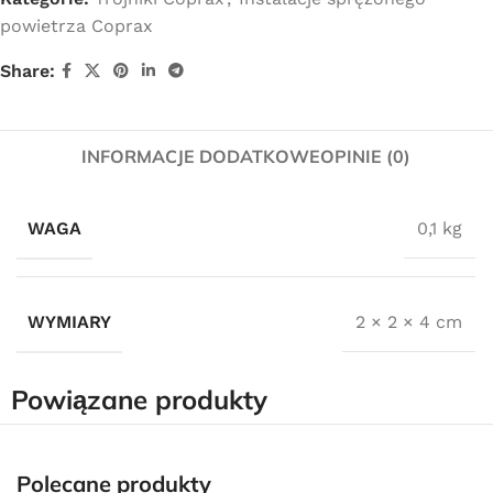
powietrza Coprax
Share:
INFORMACJE DODATKOWE
OPINIE (0)
WAGA
0,1 kg
WYMIARY
2 × 2 × 4 cm
Powiązane produkty
Darmowa dostawa
dla wszystkich zamówień złożonych w sklepie
Polecane produkty
internetowym o wartości minimum 80,00 zł brutto.