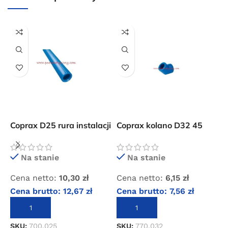
Przejdź do sklepu
Oferta ograniczona czasowo
Powered by Convert Plus
Coprax D25 rura instalacji
Coprax kolano D32 45
C
sprężonego powietrza
stopni złączka instalacji
s
pneumatycznej
p
Na stanie
Na stanie
Cena netto:
10,30
zł
Cena netto:
6,15
zł
C
Cena brutto:
12,67
zł
Cena brutto:
7,56
zł
C
DODAJ DO KOSZYKA
DODAJ DO KOSZYKA
SKU:
700.025
SKU:
770.032
S