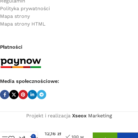
Regulamin
Polityka prywatności
Mapa strony
Mapa strony HTML
Płatności
Media społecznościowe:
Projekt i realizacja
Xseox
Marketing
Cena
netto:
Coprax
trójnik
12,16
zł
100 w
0