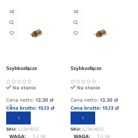
Darmowa dostawa
dla wszystkich zamówień złożonych w sklepie
internetowym o wartości minimum 80,00 zł brutto.
Przejdź do sklepu
Oferta ograniczona czasowo
Powered by Convert Plus
Szybkozłącze
Szybkozłącze
S
standardowe z gwintem
standardowe z gwintem
2
zewnętrznym 1/8″
zewnętrznym 3/8″
w
Na stanie
Na stanie
Cena netto:
12,30
zł
Cena netto:
12,30
zł
C
Cena brutto:
15,13
zł
Cena brutto:
15,13
zł
C
DODAJ DO KOSZYKA
DODAJ DO KOSZYKA
SKU:
SZ2618GZ
SKU:
SZ2638GZ
S
WAGA
0,2 kg
WAGA
0,2 kg