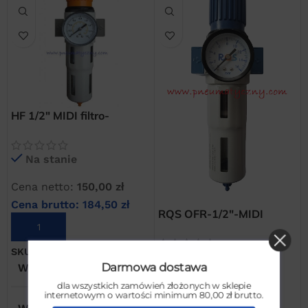
HF 1/2″ MIDI filtro-
reduktor sprężonego
powietrza
Na stanie
Cena netto:
150,00
zł
Cena brutto:
184,50
zł
RQS OFR-1/2″-MIDI
DODAJ DO KOSZYKA
filtroreduktor sprężonego
powietrza Rectus
SKU:
FRHF12
Na stanie
WAGA
1 kg
Darmowa dostawa
Cena netto:
144,00
zł
dla wszystkich zamówień złożonych w sklepie
internetowym o wartości minimum 80,00 zł brutto.
Cena brutto:
177,12
zł