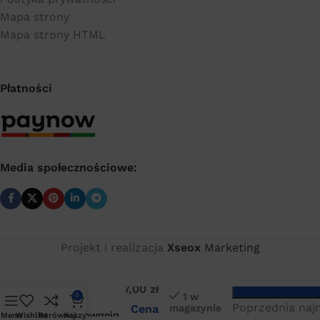
Mapa strony
Mapa strony HTML
Płatności
Media społecznościowe:
Projekt i realizacja
Xseox
Marketing
Cena
RQS trzpień
DOD
netto:
łączący CNB 2
MIDI do
7,00
zł
1 w
0
bloków
Poprzednia najn
Cena
magazynie
przygotowania
Menu
Wishlist
Porównaj
Koszyk