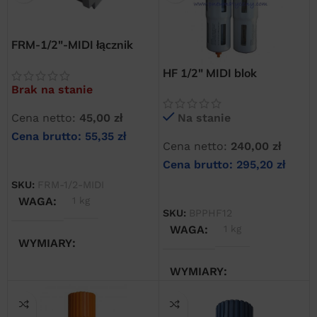
FRM-1/2″-MIDI łącznik
kostka bloku
HF 1/2″ MIDI blok
przygotowania powietrza
przygotowania
Brak na stanie
sprężonego powietrza
Cena netto:
45,00
zł
Na stanie
Cena brutto:
55,35
zł
Cena netto:
240,00
zł
DOWIEDZ SIĘ WIĘCEJ
Cena brutto:
295,20
zł
SKU:
FRM-1/2-MIDI
DODAJ DO KOSZYKA
WAGA
1 kg
SKU:
BPPHF12
WAGA
1 kg
WYMIARY
WYMIARY
20 × 20 × 20 cm
20 × 20 × 20 cm