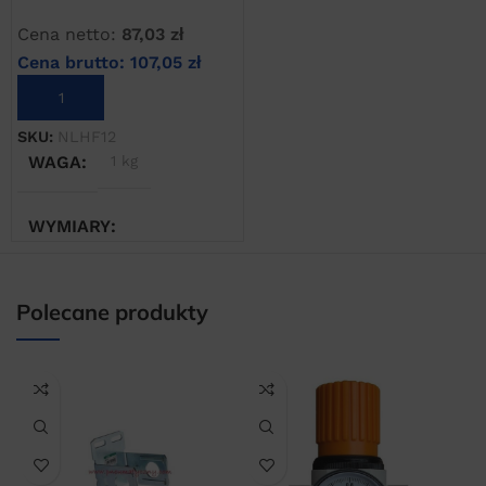
Cena netto:
87,03
zł
Cena brutto:
107,05
zł
DODAJ DO KOSZYKA
SKU:
NLHF12
WAGA
1 kg
WYMIARY
20 × 20 × 20 cm
Polecane produkty