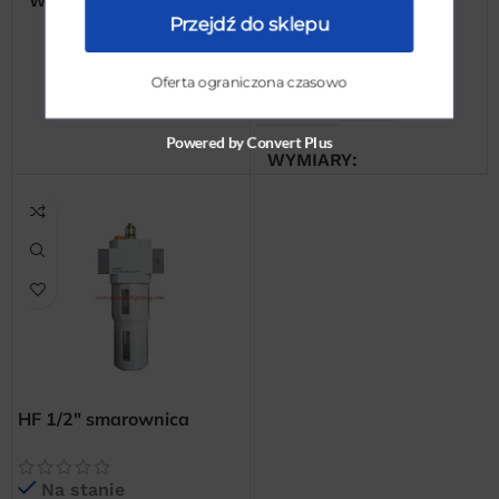
WYMIARY
Przejdź do sklepu
DODAJ DO KOSZYKA
20 × 20 × 20 cm
SKU:
OFR-1/2-MIDI
Oferta ograniczona czasowo
WAGA
1 kg
Powered by Convert Plus
WYMIARY
20 × 20 × 20 cm
HF 1/2″ smarownica
(naolejacz) sprężonego
powietrza
Na stanie