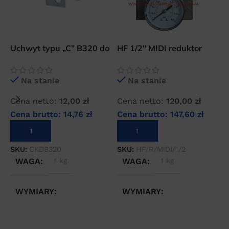
Uchwyt typu „C” B320 do
HF 1/2″ MIDI reduktor
H
filtrów CKD serii 3000
ciśnienia sprężonego
p
powietrza
s
Na stanie
Na stanie
Cena netto:
12,00
zł
Cena netto:
120,00
zł
C
Cena brutto:
14,76
zł
Cena brutto:
147,60
zł
C
DODAJ DO KOSZYKA
DODAJ DO KOSZYKA
SKU:
CKDB320
SKU:
HF/R/MIDI/1/2
S
WAGA
1 kg
WAGA
1 kg
WYMIARY
WYMIARY
10 × 10 × 10 cm
10 × 10 × 10 cm