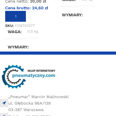
Cena netto:
20,00
zł
Cena brutto:
24,60
zł
WYMIARY
S
DODAJ DO KOSZYKA
SKU:
1129701077
5 × 5 × 20 cm
WAGA
0,5 kg
WYMIARY
5 × 5 × 20 cm
„Pneumar” Marcin Malinowski
ul. Głębocka 96A/139
03-287 Warszawa