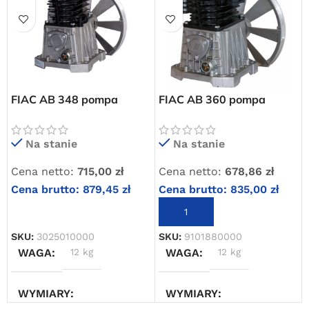
FIAC AB 348 pompa
FIAC AB 360 pompa
sprężarkowa dwutłokowa
sprężarkowa dwutłokowa
ADLER AD 360
Na stanie
Na stanie
Darmowa dostawa
Cena netto:
715,00
zł
Cena netto:
678,86
zł
dla wszystkich zamówień złożonych w sklepie
internetowym o wartości minimum 80,00 zł brutto.
Cena brutto:
879,45
zł
Cena brutto:
835,00
zł
DODAJ DO KOSZYKA
DODAJ DO KOSZYKA
Przejdź do sklepu
SKU:
3025010000
SKU:
9101880000
Oferta ograniczona czasowo
WAGA
12 kg
WAGA
12 kg
Powered by Convert Plus
WYMIARY
WYMIARY