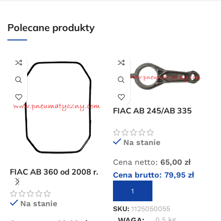
35 × 30 × 40 cm
35 × 30 × 40 cm
Polecane produkty
FIAC AB 245/AB 335
korbowód pompy
sprężarki
Na stanie
F
Cena netto:
65,00
zł
p
FIAC AB 360 od 2008 r.
s
Cena brutto:
79,95
zł
uszczelka pokrywy
B
DODAJ DO KOSZYKA
karteru (miski olejowej)
Na stanie
C
SKU:
1125050055
C
WAGA
0,5 kg