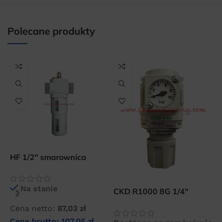
20 × 20 × 20 cm
Polecane produkty
HF 1/2″ smarownica
H
(naolejacz) sprężonego
c
powietrza
p
Na stanie
CKD R1000 8G 1/4″
reduktor ciśnienia
Cena netto:
87,03
zł
C
sprężonego powietrza
Cena brutto:
107,05
zł
C