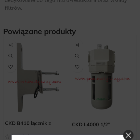
dedykowane do tego filtro-reduktora oraz wkłady
filtrów.
Powiązane produkty
CKD B410 łącznik z
CKD L4000 1/2″
uchwytem montażowym
smarownica (naolejacz)
typu T do modułów CKD