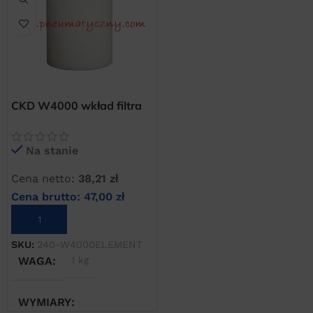
CKD W4000 wkład filtra
CKD F4000 oraz filtro-
reduktora
Na stanie
Cena netto:
38,21
zł
Cena brutto:
47,00
zł
DODAJ DO KOSZYKA
SKU:
240-W4000ELEMENT
WAGA
1 kg
WYMIARY