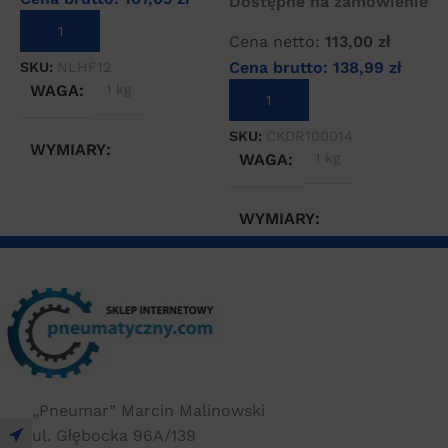
Dostępne na zamówienie
DODAJ DO KOSZYKA
Cena netto:
113,00
zł
Cena brutto:
138,99
zł
SKU:
NLHF12
S
WAGA
1 kg
DODAJ DO KOSZYKA
SKU:
CKDR100014
WYMIARY
WAGA
1 kg
20 × 20 × 20 cm
WYMIARY
10 × 10 × 10 cm
„Pneumar” Marcin Malinowski
ul. Głębocka 96A/139