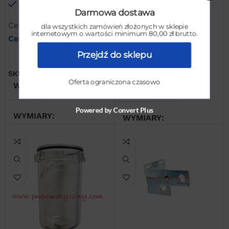
Na stanie
serii 4000
Na stanie
Darmowa dostawa
Cena netto:
46,00
zł
Cena netto:
158,52
zł
dla wszystkich zamówień złożonych w sklepie
internetowym o wartości minimum 80,00 zł brutto.
Cena brutto:
56,58
zł
Cena brutto:
194,98
zł
Przejdź do sklepu
DODAJ DO KOSZYKA
DODAJ DO KOSZYKA
SKU:
CKDB410-W
SKU:
CKDL400012
Oferta ograniczona czasowo
WAGA
1 kg
WAGA
1 kg
Powered by Convert Plus
WYMIARY
WYMIARY
10 × 10 × 10 cm
20 × 20 × 20 cm