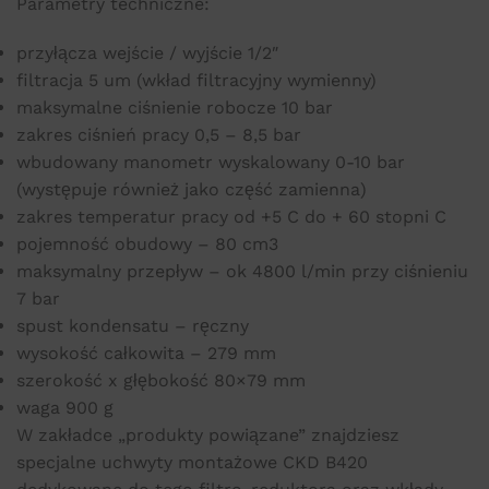
Parametry techniczne:
przyłącza wejście / wyjście 1/2″
filtracja 5 um (wkład filtracyjny wymienny)
maksymalne ciśnienie robocze 10 bar
zakres ciśnień pracy 0,5 – 8,5 bar
wbudowany manometr wyskalowany 0-10 bar
(występuje również jako część zamienna)
zakres temperatur pracy od +5 C do + 60 stopni C
pojemność obudowy – 80 cm3
maksymalny przepływ – ok 4800 l/min przy ciśnieniu
7 bar
spust kondensatu – ręczny
wysokość całkowita – 279 mm
szerokość x głębokość 80×79 mm
waga 900 g
W zakładce „produkty powiązane” znajdziesz
specjalne uchwyty montażowe CKD B420