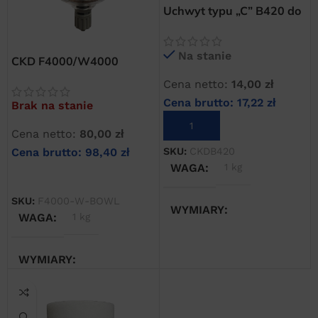
Uchwyt typu „C” B420 do
filtrów CKD serii 4000
Na stanie
CKD F4000/W4000
szklanka filtra z ręcznym
Cena netto:
14,00
zł
spustem
Cena brutto:
17,22
zł
Brak na stanie
DODAJ DO KOSZYKA
Cena netto:
80,00
zł
Cena brutto:
98,40
zł
SKU:
CKDB420
WAGA
1 kg
DOWIEDZ SIĘ WIĘCEJ
SKU:
F4000-W-BOWL
WYMIARY
WAGA
1 kg
10 × 10 × 10 cm
WYMIARY
10 × 10 × 10 cm