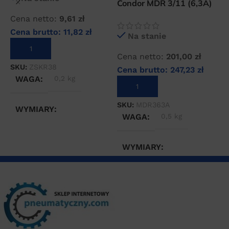
Condor MDR 3/11 (6,3A)
C
wyłącznik ciśnieniowy
Cena netto:
9,61
zł
C
Cena brutto:
11,82
zł
Na stanie
DODAJ DO KOSZYKA
S
Cena netto:
201,00
zł
SKU:
ZSKR38
Cena brutto:
247,23
zł
WAGA
0,2 kg
DODAJ DO KOSZYKA
SKU:
MDR363A
WYMIARY
WAGA
0,5 kg
10 × 5 × 10 cm
WYMIARY
20 × 20 × 20 cm