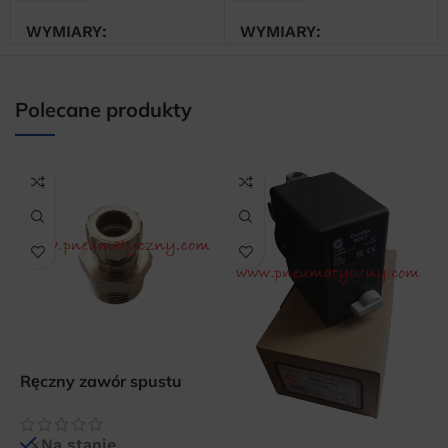
WYMIARY
WYMIARY
10 × 10 × 10 cm
10 × 10 × 10 cm
Polecane produkty
C
p
Ręczny zawór spustu
k
kondensatu 3/8″
Na stanie