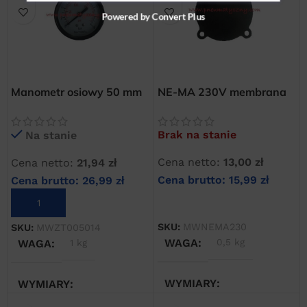
Powered by Convert Plus
Manometr osiowy 50 mm
NE-MA 230V membrana
x 1/4″ 0-16 bar
wyłącznika ciśnieniowego
Brak na stanie
Na stanie
Cena netto:
13,00
zł
Cena netto:
21,94
zł
Cena brutto:
15,99
zł
Cena brutto:
26,99
zł
DOWIEDZ SIĘ WIĘCEJ
DODAJ DO KOSZYKA
SKU:
MWNEMA230
SKU:
MWZT005014
WAGA
0,5 kg
WAGA
1 kg
WYMIARY
WYMIARY