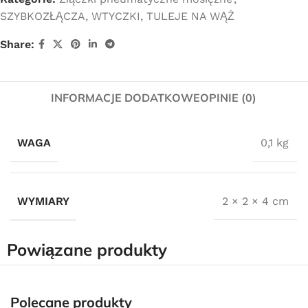
SZYBKOZŁĄCZA, WTYCZKI, TULEJE NA WĄŻ
Share:
INFORMACJE DODATKOWE
OPINIE (0)
WAGA
0,1 kg
WYMIARY
2 × 2 × 4 cm
Powiązane produkty
Darmowa dostawa
Polecane produkty
dla wszystkich zamówień złożonych w sklepie