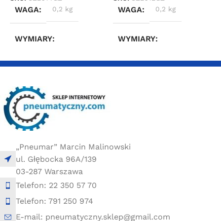
WAGA
0,2 kg
WAGA
0,2 kg
WYMIARY
WYMIARY
3 × 2,4 × 6,6 cm
3 × 2,4 × 6,6 cm
„Pneumar” Marcin Malinowski
ul. Głębocka 96A/139
03-287 Warszawa
Telefon: 22 350 57 70
Telefon: 791 250 974
E-mail: pneumatyczny.sklep@gmail.com