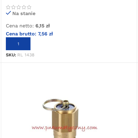
sklepie internetowym o wartości
minimum 80,00 zł brutto.
Na stanie
Cena netto:
6,15
zł
Przejdź do sklepu
Cena brutto:
7,56
zł
Oferta ograniczona czasowo
DODAJ DO KOSZYKA
SKU:
RL 1438