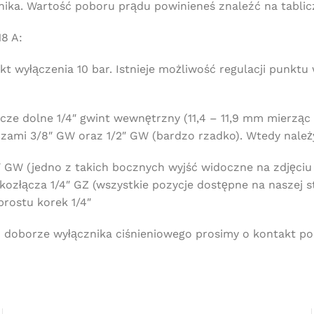
nika. Wartość poboru prądu powinieneś znaleźć na tablic
8 A:
nkt wyłączenia 10 bar. Istnieje możliwość regulacji punk
ze dolne 1/4″ gwint wewnętrzny (11,4 – 11,9 mm mierząc
czami 3/8″ GW oraz 1/2″ GW (bardzo rzadko). Wtedy nal
 GW (jedno z takich bocznych wyjść widoczne na zdjęciu n
ącza 1/4″ GZ (wszystkie pozycje dostępne na naszej stro
rostu korek 1/4″
doborze wyłącznika ciśnieniowego prosimy o kontakt pod