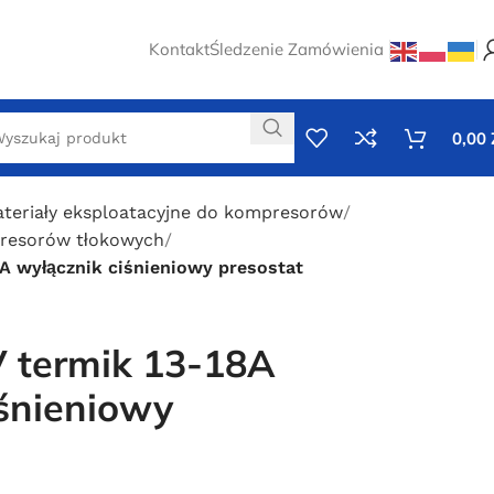
Kontakt
Śledzenie Zamówienia
0,00
ateriały eksploatacyjne do kompresorów
resorów tłokowych
A wyłącznik ciśnieniowy presostat
 termik 13-18A
iśnieniowy