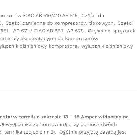
presorów FIAC AB 510/410 AB 515
,
Części do
0
,
Części zamienne do kompresorów tłokowych
,
Części
51 - AB 671 / FIAC AB 858- AB 678
,
Części do sprężarek
 materiały eksploatacyjne do kompresorów
yłącznik ciśnieniowy kompresora
,
wyłącznik ciśnieniowy
stał w termik o zakresie 13 – 18 Amper widoczny na
rywę wyłącznika zamontowaną przy pomocy dwóch
termika (zdjęcie nr 2). Ogólnie przyjętą zasadą jest