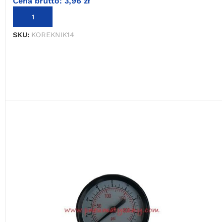
Cena brutto:
3,96
zł
DODAJ DO KOSZYKA
SKU:
KOREKNIK14