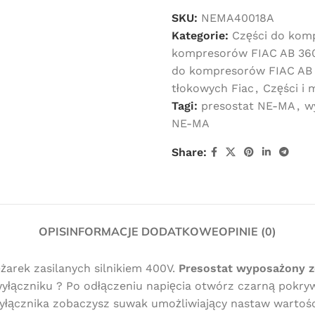
SKU:
NEMA40018A
Kategorie:
Części do kom
kompresorów FIAC AB 36
do kompresorów FIAC AB 8
tłokowych Fiac
,
Części i
Tagi:
presostat NE-MA
,
w
NE-MA
Share:
OPIS
INFORMACJE DODATKOWE
OPINIE (0)
żarek zasilanych silnikiem 400V.
Presostat wyposażony zo
yłączniku ? Po odłączeniu napięcia otwórz czarną pok
łącznika zobaczysz suwak umożliwiający nastaw wartości 