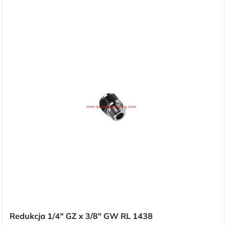
Darmowa
dostawa
Redukcja 1/4″ GZ x 3/8″ GW RL 1438
dla wszystkich zamówień złożonych w